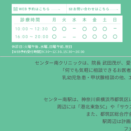
休診日：火曜午後、水曜、日曜午前、祝日
【WEB予約受付時間】9：30～12：30、15：30～20：00
センター南クリニックは、院長 武田茂が、愛
「何でも気軽に相談できるお医者
乳幼児急患・甲状腺相談の他、
センター南駅は、神奈川県横浜市都筑区
周辺には「港北東急SC」や「サ
また、都筑区総合庁
駅周辺は計画
フ