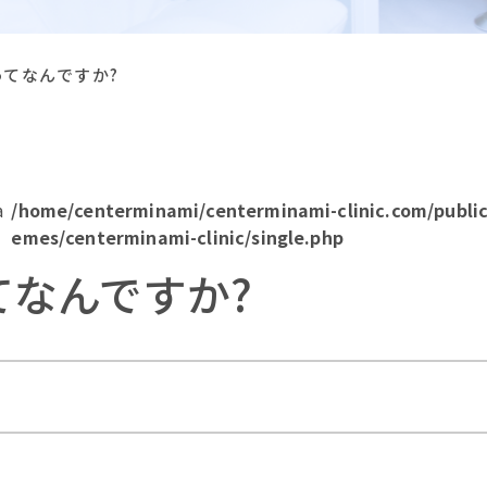
てなんですか?
a
/home/centerminami/centerminami-clinic.com/publi
emes/centerminami-clinic/single.php
てなんですか?