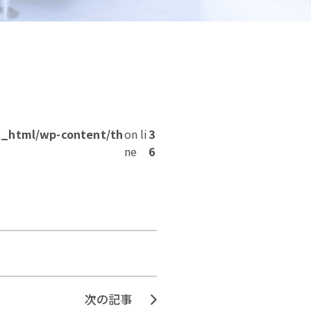
c_html/wp-content/th
on li
3
ne
6
次の記事