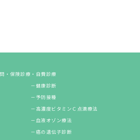
問
・保険診療
・自費診療
－健康診断
－予防接種
－高濃度ビタミンＣ点滴療法
－血液オゾン療法
－癌の遺伝子診断