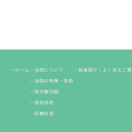
・ホーム
・当院について
・院長紹介
・よくあるご質
－当院の特徴・使命
－院内案内図
－受診目的
－診療科目